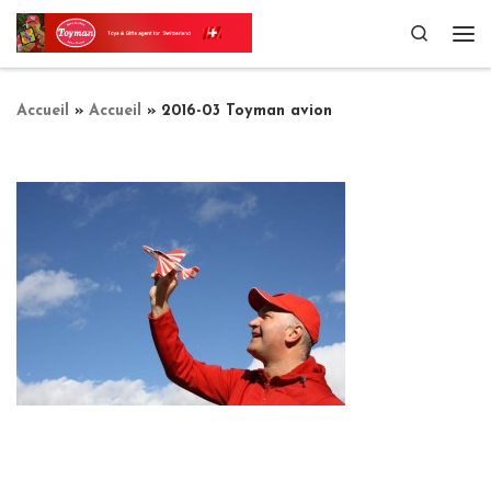
Passer au contenu
Search
Me
Accueil
»
Accueil
»
2016-03 Toyman avion