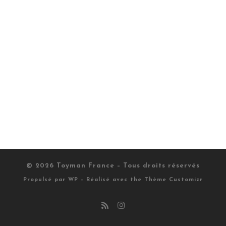
© 2026
Toyman France
– Tous droits réservés
Propulsé par
WP
– Réalisé avec the
Thème Customizr