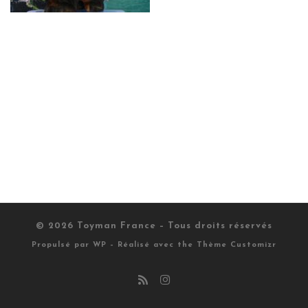
© 2026
Toyman France
– Tous droits réservés
Propulsé par
WP
– Réalisé avec the
Thème Customizr