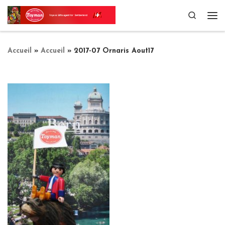
Passer au contenu
Search
Me
Accueil
»
Accueil
»
2017-07 Ornaris Aout17