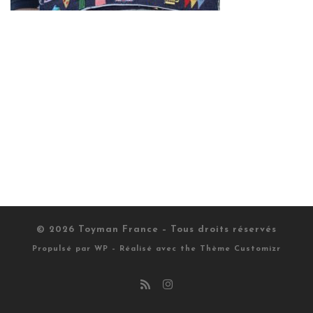
© 2026
Toyman France
– Tous droits réservés
Propulsé par
WP
– Réalisé avec the
Thème Customizr