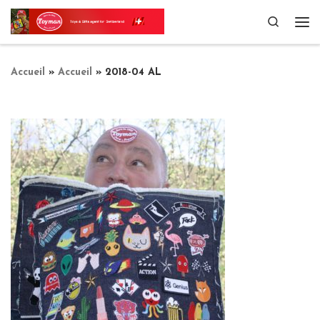
Passer au contenu
Search
Me
Accueil
»
Accueil
»
2018-04 AL