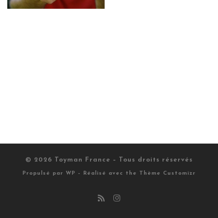
© 2026
Toyman France
– Tous droits réservés
Propulsé par
WP
– Réalisé avec the
Thème Customizr