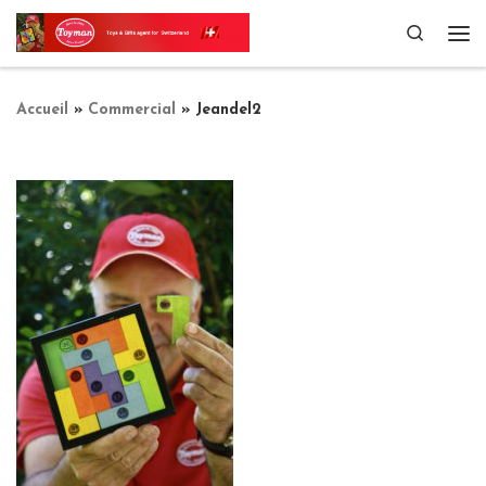
Passer au contenu
Search
Me
Accueil
»
Commercial
»
Jeandel2