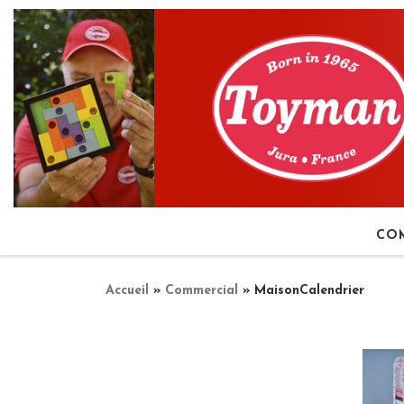
Passer au contenu
CO
Accueil
»
Commercial
»
MaisonCalendrier