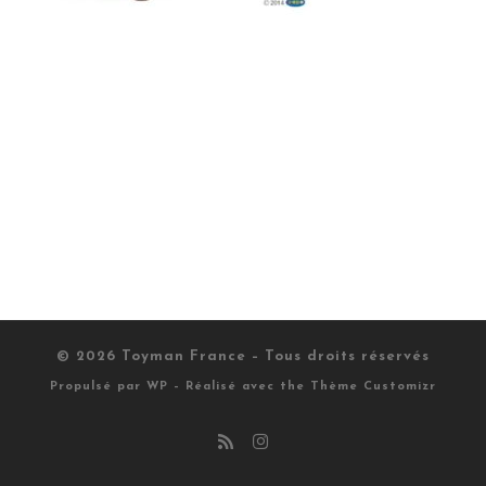
© 2026
Toyman France
– Tous droits réservés
Propulsé par
WP
– Réalisé avec the
Thème Customizr