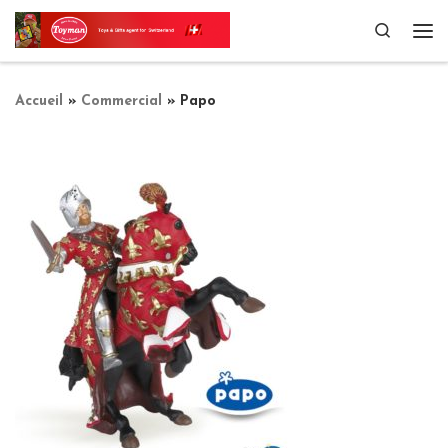
Passer au contenu
Search
Me
Accueil
»
Commercial
»
Papo