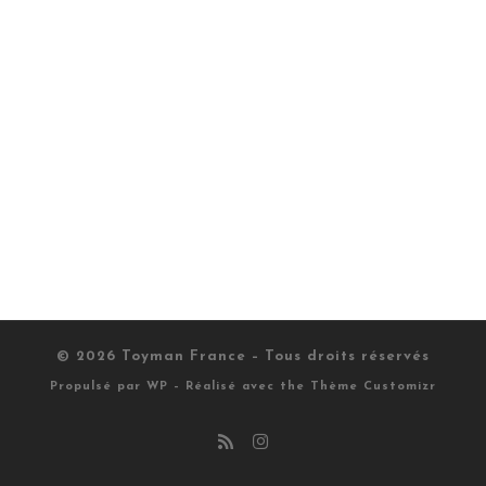
© 2026
Toyman France
– Tous droits réservés
Propulsé par
WP
– Réalisé avec the
Thème Customizr