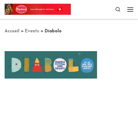
Passer au contenu
Search
Me
Accueil
»
Events
»
Diabolo