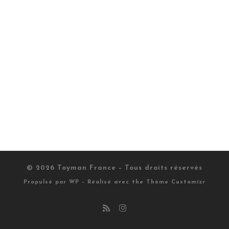
© 2026
Toyman France
– Tous droits réservés
Propulsé par
WP
– Réalisé avec the
Thème Customizr