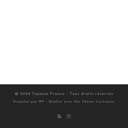
© 2026
Toyman France
– Tous droits réservés
Propulsé par
WP
– Réalisé avec the
Thème Customizr