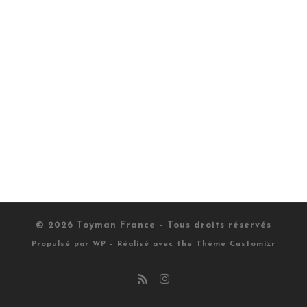
© 2026
Toyman France
– Tous droits réservés
Propulsé par
WP
– Réalisé avec the
Thème Customizr