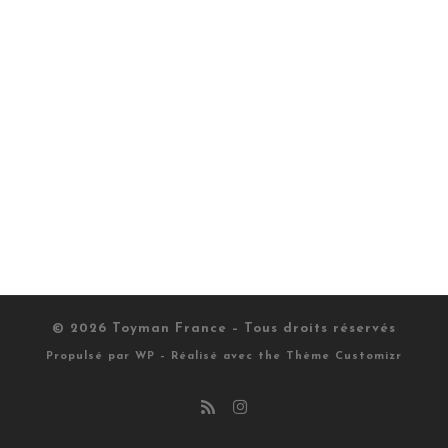
© 2026
Toyman France
– Tous droits réservés
Propulsé par
WP
– Réalisé avec the
Thème Customizr